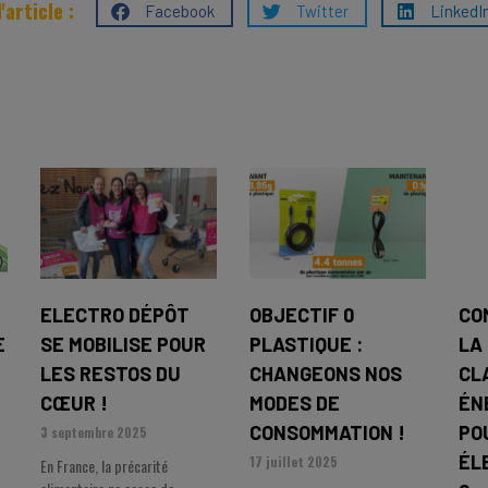
'article :
Facebook
Twitter
LinkedI
A
ELECTRO DÉPÔT
OBJECTIF 0
CO
E
SE MOBILISE POUR
PLASTIQUE :
LA
LES RESTOS DU
CHANGEONS NOS
CL
CŒUR !
MODES DE
ÉN
CONSOMMATION !
PO
3 septembre 2025
ÉL
17 juillet 2025
En France, la précarité