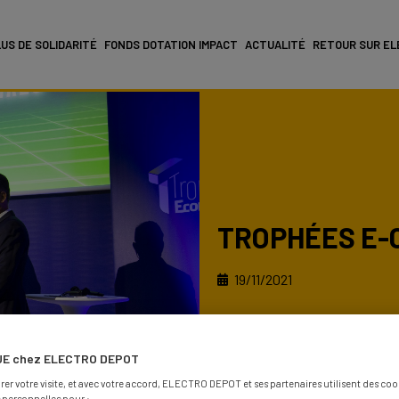
US DE SOLIDARITÉ
FONDS DOTATION IMPACT
ACTUALITÉ
RETOUR SUR EL
TROPHÉES E-
19/11/2021
E chez ELECTRO DEPOT
rer votre visite, et avec votre accord, ELECTRO DEPOT et ses partenaires utilisent des cook
personnelles pour :