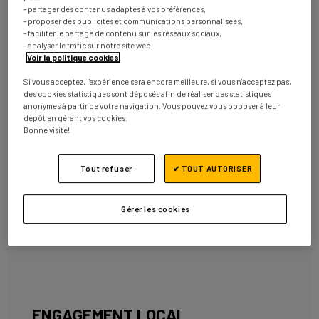
- partager des contenus adaptés à vos préférences,
- proposer des publicités et communications personnalisées,
DÉCOUVREZ NOS ENGAGEMENTS
- faciliter le partage de contenu sur les réseaux sociaux,
ASSOCIATIFS !
- analyser le trafic sur notre site web.
Voir la politique cookies
.
Si vous acceptez, l'expérience sera encore meilleure, si vous n'acceptez pas,
des cookies statistiques sont déposés afin de réaliser des statistiques
anonymes à partir de votre navigation. Vous pouvez vous opposer à leur
dépôt en gérant vos cookies.
Bonne visite!
Tout refuser
✔ TOUT AUTORISER
Gérer les cookies
ENGAGEMENT LOCAL