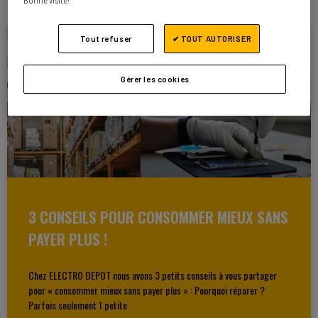
Bonne visite!
Tout refuser
✔ TOUT AUTORISER
Gérer les cookies
3 CONSEILS POUR CONSOMMER MIEUX SANS
PAYER PLUS !
Chez ELECTRO DEPOT nous avons 3 petits conseils à vous partager
pour « consommer mieux sans payer plus » : Pourquoi réparer ?
Parfois seulement 1 petite